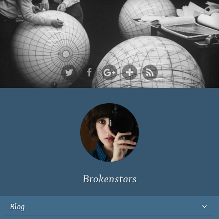
Ich bin Fyn,
23, und
wohne in
Köln
Brokenstars
Blog