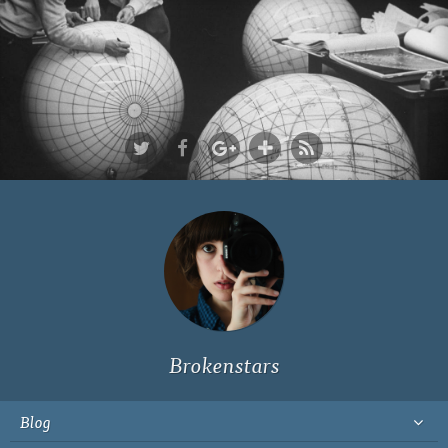
Ich bin Fyn,
23, und
wohne in
Köln
Brokenstars
Blog