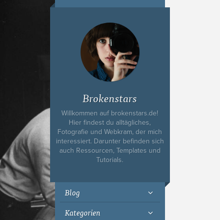
Ich bin Fyn,
23, und
wohne in
Köln
Brokenstars
Willkommen auf brokenstars.de!
Hier findest du alltägliches,
Fotografie und Webkram, der mich
interessiert. Darunter befinden sich
auch Ressourcen, Templates und
Tutorials.
Blog
Kategorien