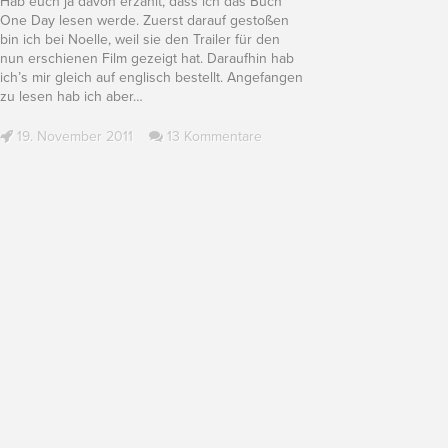
Hab euch ja davon erzählt, dass ich das Buch
One Day lesen werde. Zuerst darauf gestoßen
bin ich bei Noelle, weil sie den Trailer für den
nun erschienen Film gezeigt hat. Daraufhin hab
ich’s mir gleich auf englisch bestellt. Angefangen
zu lesen hab ich aber
…
19. November 2011
13 Kommentare