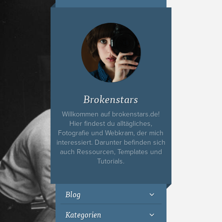
Ich bin Fyn,
23, und
wohne in
Köln
Brokenstars
Willkommen auf brokenstars.de!
Hier findest du alltägliches,
Fotografie und Webkram, der mich
interessiert. Darunter befinden sich
auch Ressourcen, Templates und
Tutorials.
Blog
Kategorien