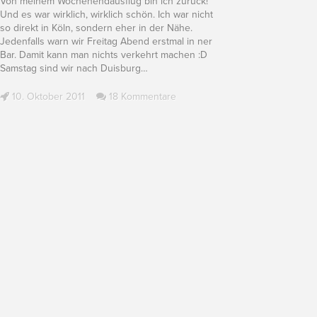
Von meinem Wochenendausflug bin ich zurück!
Und es war wirklich, wirklich schön. Ich war nicht
so direkt in Köln, sondern eher in der Nähe.
Jedenfalls warn wir Freitag Abend erstmal in ner
Bar. Damit kann man nichts verkehrt machen :D
Samstag sind wir nach Duisburg
…
10. Oktober 2011
18 Kommentare