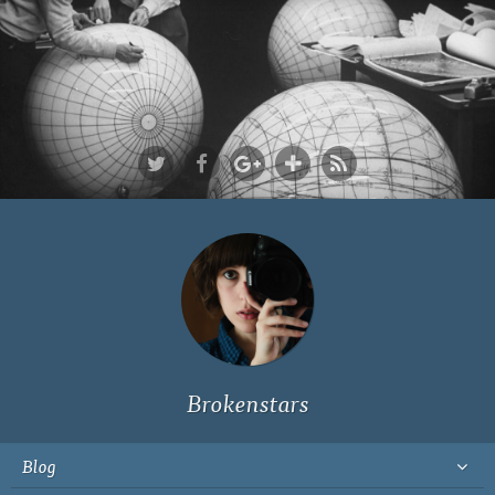
Ich bin Fyn,
23, und
wohne in
Köln
Brokenstars
Blog