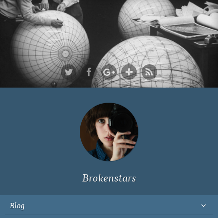
Ich bin Fyn,
23, und
wohne in
Köln
Brokenstars
Blog