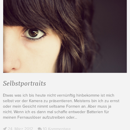
Selbstportraits
Etwas was ich bis heute nicht vernünftig hinbekomme ist mich
selbst vor der Kamera zu präsentieren. Meistens bin ich zu ernst
oder mein Gesicht nimmt seltsame Formen an. Aber muss ja
nicht. Wenn ich es dann mal schaffe entweder Batterien für
meinen Fernauslöser aufzutreiben oder
…
24. März 2012
10 Kommentare