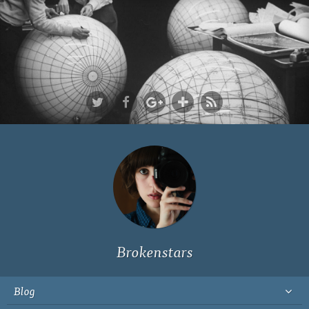
Ich bin Fyn,
23, und
wohne in
Köln
Brokenstars
Blog