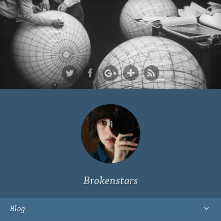
Ich bin Fyn,
23, und
wohne in
Köln
Brokenstars
Blog