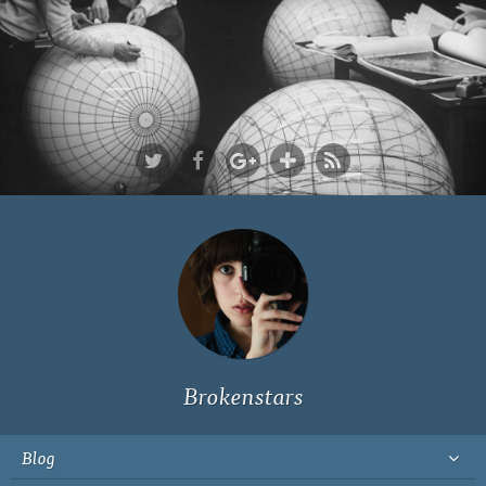
Ich bin Fyn,
23, und
wohne in
Köln
Brokenstars
Blog