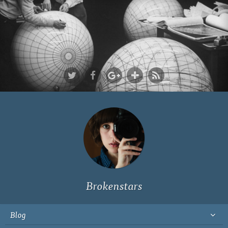
Ich bin Fyn,
23, und
wohne in
Köln
Brokenstars
Blog