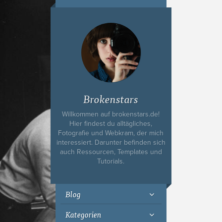
Ich bin Fyn,
23, und
wohne in
Köln
Brokenstars
Willkommen auf brokenstars.de!
Hier findest du alltägliches,
Fotografie und Webkram, der mich
interessiert. Darunter befinden sich
auch Ressourcen, Templates und
Tutorials.
Blog
Kategorien