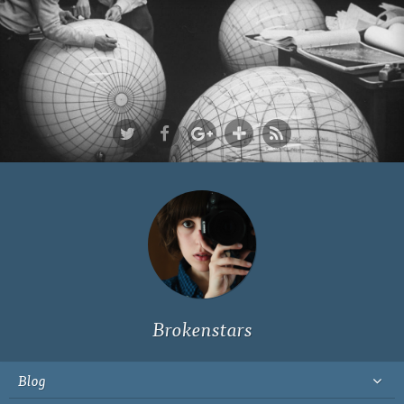
Ich bin Fyn,
23, und
wohne in
Köln
Brokenstars
Blog