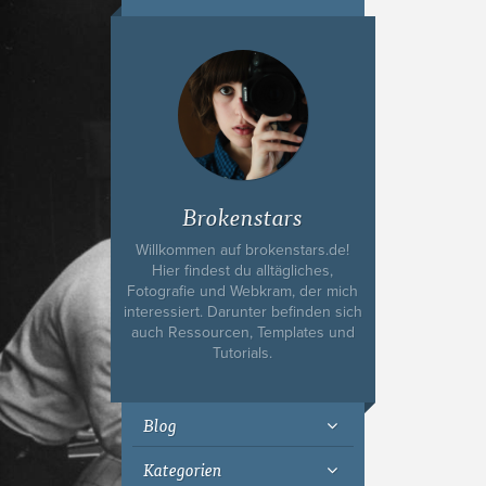
Ich bin Fyn,
23, und
wohne in
Köln
Brokenstars
Willkommen auf brokenstars.de!
Hier findest du alltägliches,
Fotografie und Webkram, der mich
interessiert. Darunter befinden sich
auch Ressourcen, Templates und
Tutorials.
Blog
Kategorien