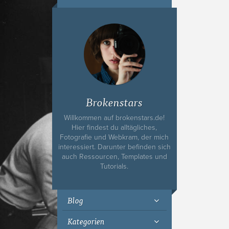
Ich bin Fyn,
23, und
wohne in
Köln
Brokenstars
Willkommen auf brokenstars.de!
Hier findest du alltägliches,
Fotografie und Webkram, der mich
interessiert. Darunter befinden sich
auch Ressourcen, Templates und
Tutorials.
Blog
Kategorien