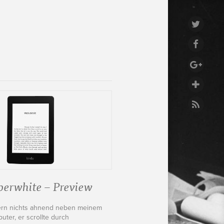
perwhite – Preview
ern nichts ahnend neben meinem
ter, er scrollte durch