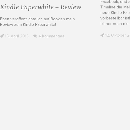
Facebook, und au
Kindle Paperwhite – Review
Timeline die Me
neue Kindle Pap
vorbestellbar is
Eben veröffentlichte ich auf Bookish mein
bisher noch nie
Review zum Kindle Paperwhite!
12. Oktober 2
15. April 2013
4 Kommentare