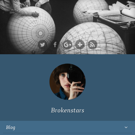
Ich bin Fyn,
23, und
wohne in
Köln
Brokenstars
Blog