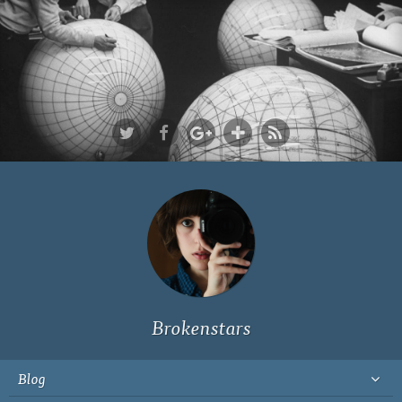
Ich bin Fyn,
23, und
wohne in
Köln
Brokenstars
Blog