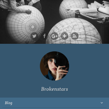
Ich bin Fyn,
23, und
wohne in
Köln
Brokenstars
Blog