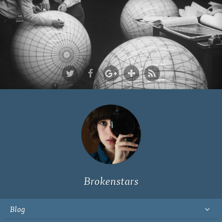
Ich bin Fyn,
23, und
wohne in
Köln
Brokenstars
Blog