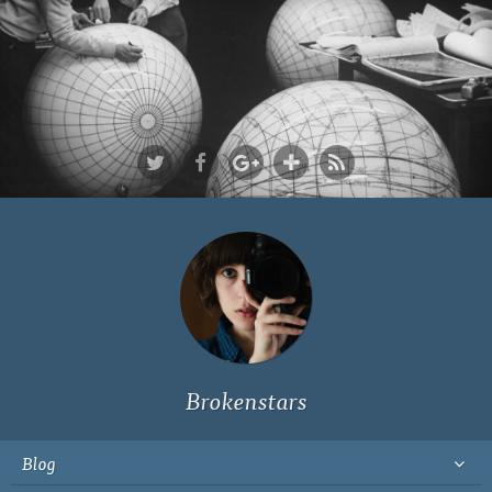
Ich bin Fyn,
23, und
wohne in
Köln
Brokenstars
Blog