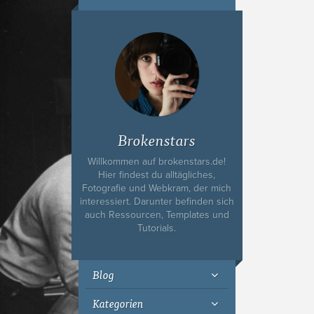
Ich bin Fyn,
23, und
wohne in
Köln
Brokenstars
Willkommen auf brokenstars.de!
Hier findest du alltägliches,
Fotografie und Webkram, der mich
interessiert. Darunter befinden sich
auch Ressourcen, Templates und
Tutorials.
Blog
Kategorien