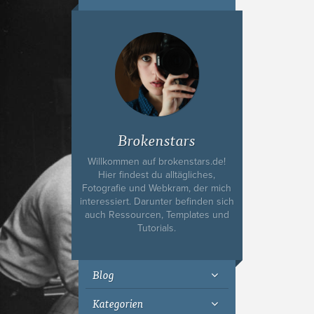
Ich bin Fyn,
23, und
wohne in
Köln
Brokenstars
Willkommen auf brokenstars.de!
Hier findest du alltägliches,
Fotografie und Webkram, der mich
interessiert. Darunter befinden sich
auch Ressourcen, Templates und
Tutorials.
Blog
Kategorien