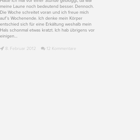
Hätte ich mal vor einer Stunde gebloggt, da war
meine Laune noch bedeutend besser. Dennoch.
Die Woche schreitet voran und ich freue mich
auf’s Wochenende. Ich denke mein Körper
entschied sich für eine Erkältung weshalb mein
Hals schonmal etwas kratzt. Ich hab übrigens vor
einigen
…
8. Februar 2012
12 Kommentare