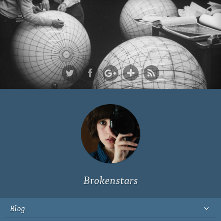
Ich bin Fyn,
23, und
wohne in
Köln
Brokenstars
Blog