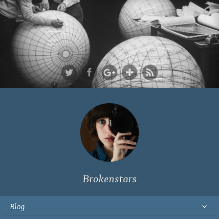
Ich bin Fyn,
23, und
wohne in
Köln
Brokenstars
Blog