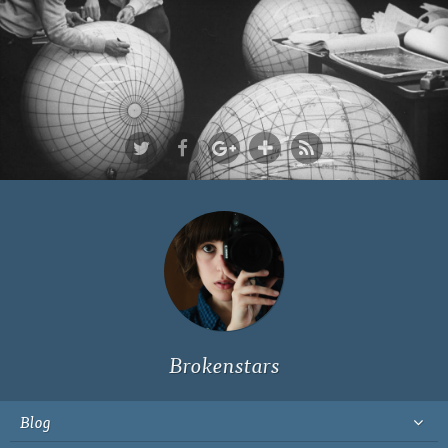
Ich bin Fyn,
23, und
wohne in
Köln
Brokenstars
Blog