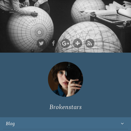
Ich bin Fyn,
23, und
wohne in
Köln
Brokenstars
Blog