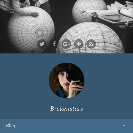
Ich bin Fyn,
23, und
wohne in
Köln
Brokenstars
Blog