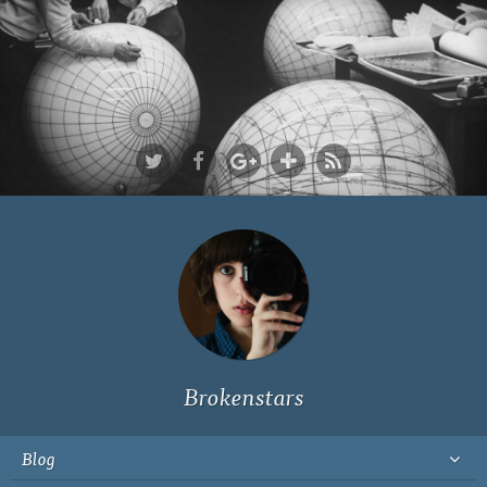
Ich bin Fyn,
23, und
wohne in
Köln
Brokenstars
Blog