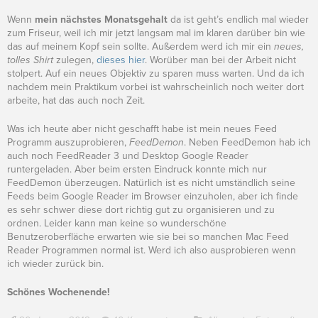
Wenn
mein nächstes Monatsgehalt
da ist geht’s endlich mal wieder
zum Friseur, weil ich mir jetzt langsam mal im klaren darüber bin wie
das auf meinem Kopf sein sollte. Außerdem werd ich mir ein
neues,
tolles Shirt
zulegen,
dieses hier
. Worüber man bei der Arbeit nicht
stolpert. Auf ein neues Objektiv zu sparen muss warten. Und da ich
nachdem mein Praktikum vorbei ist wahrscheinlich noch weiter dort
arbeite, hat das auch noch Zeit.
Was ich heute aber nicht geschafft habe ist mein neues Feed
Programm auszuprobieren,
FeedDemon
. Neben FeedDemon hab ich
auch noch FeedReader 3 und Desktop Google Reader
runtergeladen. Aber beim ersten Eindruck konnte mich nur
FeedDemon überzeugen. Natürlich ist es nicht umständlich seine
Feeds beim Google Reader im Browser einzuholen, aber ich finde
es sehr schwer diese dort richtig gut zu organisieren und zu
ordnen. Leider kann man keine so wunderschöne
Benutzeroberfläche erwarten wie sie bei so manchen Mac Feed
Reader Programmen normal ist. Werd ich also ausprobieren wenn
ich wieder zurück bin.
Schönes Wochenende!