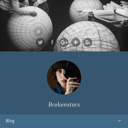
Ich bin Fyn,
23, und
wohne in
Köln
Brokenstars
Blog