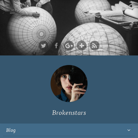
Ich bin Fyn,
23, und
wohne in
Köln
Brokenstars
Blog