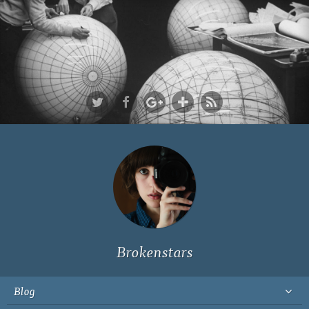
Ich bin Fyn,
23, und
wohne in
Köln
Brokenstars
Blog