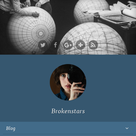
Ich bin Fyn,
23, und
wohne in
Köln
Brokenstars
Blog