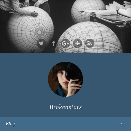
Ich bin Fyn,
23, und
wohne in
Köln
Brokenstars
Blog