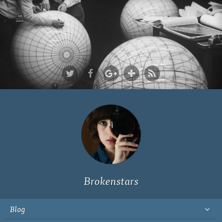
Ich bin Fyn,
23, und
wohne in
Köln
Brokenstars
Blog