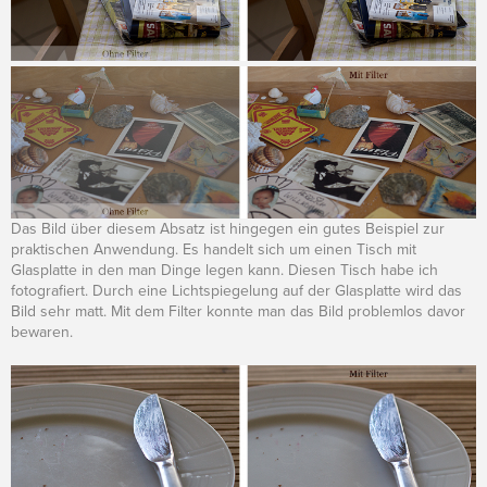
Das Bild über diesem Absatz ist hingegen ein gutes Beispiel zur
praktischen Anwendung. Es handelt sich um einen Tisch mit
Glasplatte in den man Dinge legen kann. Diesen Tisch habe ich
fotografiert. Durch eine Lichtspiegelung auf der Glasplatte wird das
Bild sehr matt. Mit dem Filter konnte man das Bild problemlos davor
bewaren.