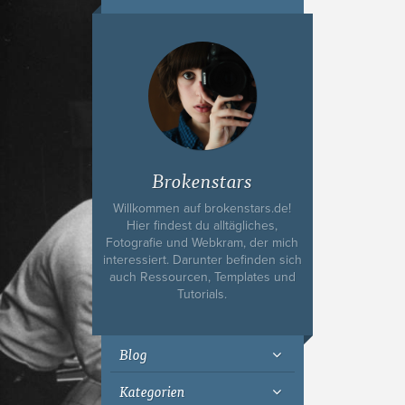
Ich bin Fyn,
23, und
wohne in
Köln
Brokenstars
Willkommen auf brokenstars.de!
Hier findest du alltägliches,
Fotografie und Webkram, der mich
interessiert. Darunter befinden sich
auch Ressourcen, Templates und
Tutorials.
Blog
Kategorien