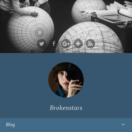
Ich bin Fyn,
23, und
wohne in
Köln
Brokenstars
Blog