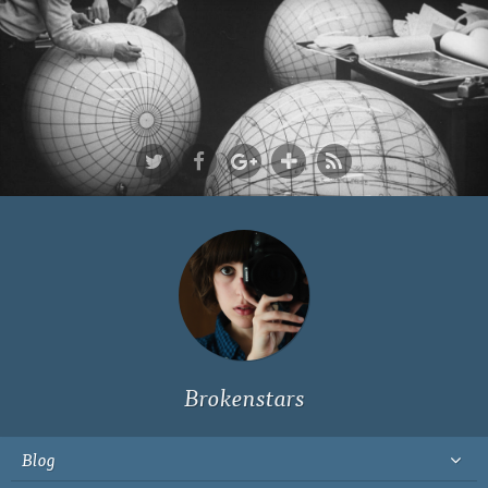
Ich bin Fyn,
23, und
wohne in
Köln
Brokenstars
Blog