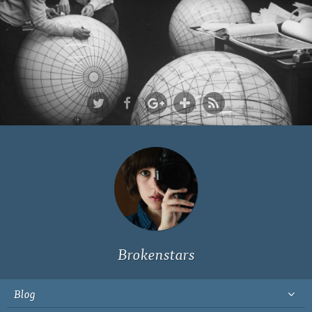
Ich bin Fyn,
23, und
wohne in
Köln
Brokenstars
Blog