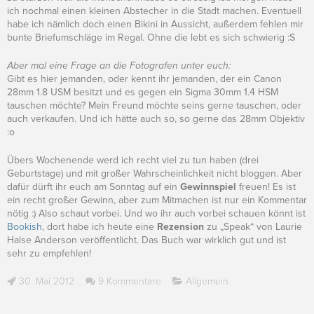
ich nochmal einen kleinen Abstecher in die Stadt machen. Eventuell
habe ich nämlich doch einen Bikini in Aussicht, außerdem fehlen mir
bunte Briefumschläge im Regal. Ohne die lebt es sich schwierig :S
Aber mal eine Frage an die Fotografen unter euch:
Gibt es hier jemanden, oder kennt ihr jemanden, der ein Canon
28mm 1.8 USM besitzt und es gegen ein Sigma 30mm 1.4 HSM
tauschen möchte? Mein Freund möchte seins gerne tauschen, oder
auch verkaufen. Und ich hätte auch so, so gerne das 28mm Objektiv
:o
Übers Wochenende werd ich recht viel zu tun haben (drei
Geburtstage) und mit großer Wahrscheinlichkeit nicht bloggen. Aber
dafür dürft ihr euch am Sonntag auf ein
Gewinnspiel
freuen! Es ist
ein recht großer Gewinn, aber zum Mitmachen ist nur ein Kommentar
nötig :) Also schaut vorbei. Und wo ihr auch vorbei schauen könnt ist
Bookish
, dort habe ich heute eine
Rezension
zu „Speak“ von Laurie
Halse Anderson veröffentlicht. Das Buch war wirklich gut und ist
sehr zu empfehlen!
30. Mai 2012
9 Kommentare
Allgemein