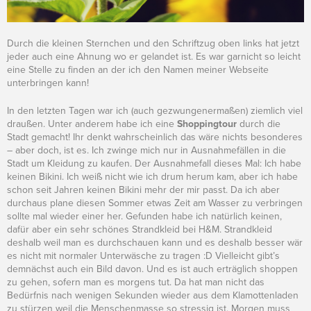
Durch die kleinen Sternchen und den Schriftzug oben links hat jetzt
jeder auch eine Ahnung wo er gelandet ist. Es war garnicht so leicht
eine Stelle zu finden an der ich den Namen meiner Webseite
unterbringen kann!
In den letzten Tagen war ich (auch gezwungenermaßen) ziemlich viel
draußen. Unter anderem habe ich eine
Shoppingtour
durch die
Stadt gemacht! Ihr denkt wahrscheinlich das wäre nichts besonderes
– aber doch, ist es. Ich zwinge mich nur in Ausnahmefällen in die
Stadt um Kleidung zu kaufen. Der Ausnahmefall dieses Mal: Ich habe
keinen Bikini. Ich weiß nicht wie ich drum herum kam, aber ich habe
schon seit Jahren keinen Bikini mehr der mir passt. Da ich aber
durchaus plane diesen Sommer etwas Zeit am Wasser zu verbringen
sollte mal wieder einer her. Gefunden habe ich natürlich keinen,
dafür aber ein sehr schönes Strandkleid bei H&M. Strandkleid
deshalb weil man es durchschauen kann und es deshalb besser wär
es nicht mit normaler Unterwäsche zu tragen :D Vielleicht gibt’s
demnächst auch ein Bild davon. Und es ist auch erträglich shoppen
zu gehen, sofern man es morgens tut. Da hat man nicht das
Bedürfnis nach wenigen Sekunden wieder aus dem Klamottenladen
zu stürzen weil die Menschenmasse so stressig ist. Morgen muss