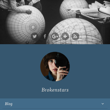
Ich bin Fyn,
23, und
wohne in
Köln
Brokenstars
Blog