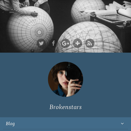
Ich bin Fyn,
23, und
wohne in
Köln
Brokenstars
Blog