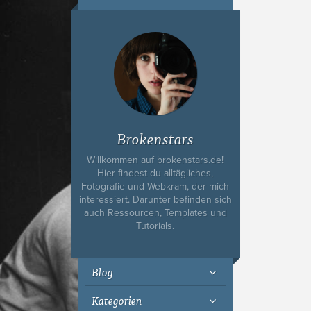
Ich bin Fyn,
23, und
wohne in
Köln
Brokenstars
Willkommen auf brokenstars.de!
Hier findest du alltägliches,
Fotografie und Webkram, der mich
interessiert. Darunter befinden sich
auch Ressourcen, Templates und
Tutorials.
Blog
Kategorien