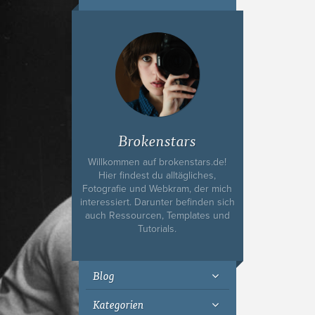
Ich bin Fyn,
23, und
wohne in
Köln
Brokenstars
Willkommen auf brokenstars.de!
Hier findest du alltägliches,
Fotografie und Webkram, der mich
interessiert. Darunter befinden sich
auch Ressourcen, Templates und
Tutorials.
Blog
Kategorien