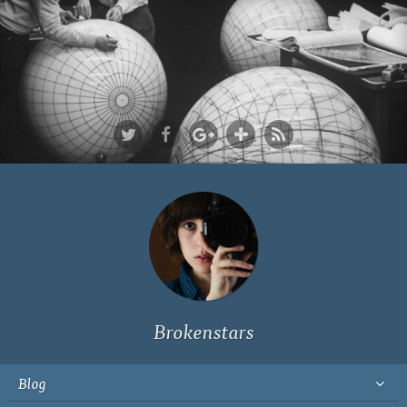
Ich bin Fyn,
23, und
wohne in
Köln
Brokenstars
Blog