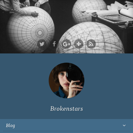
Ich bin Fyn,
23, und
wohne in
Köln
Brokenstars
Blog