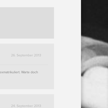
26. September 2013
xmatrikuliert. Warte doch
24. September 2013