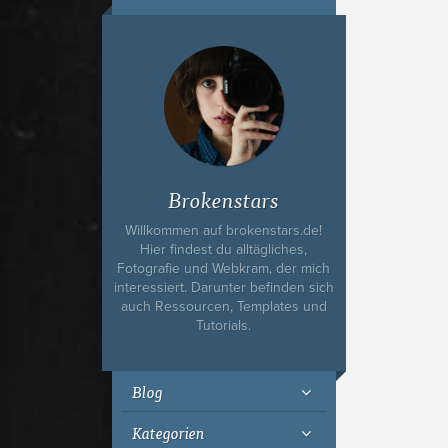
Ich bin Fyn,
23, und
wohne in
Köln
Brokenstars
Willkommen auf brokenstars.de!
Hier findest du alltägliches,
Fotografie und Webkram, der mich
interessiert. Darunter befinden sich
auch Ressourcen, Templates und
Tutorials.
Blog
Kategorien