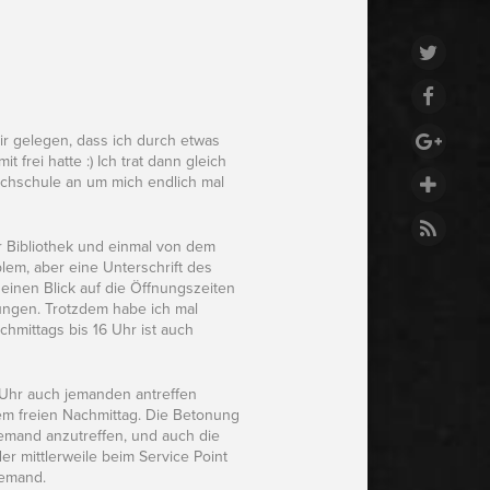
ir gelegen, dass ich durch etwas
frei hatte :) Ich trat dann gleich
chschule an um mich endlich mal
er Bibliothek und einmal von dem
blem, aber eine Unterschrift des
inen Blick auf die Öffnungszeiten
htungen. Trotzdem habe ich mal
chmittags bis 16 Uhr ist auch
4 Uhr auch jemanden antreffen
em freien Nachmittag. Die Betonung
emand anzutreffen, und auch die
r mittlerweile beim Service Point
iemand.