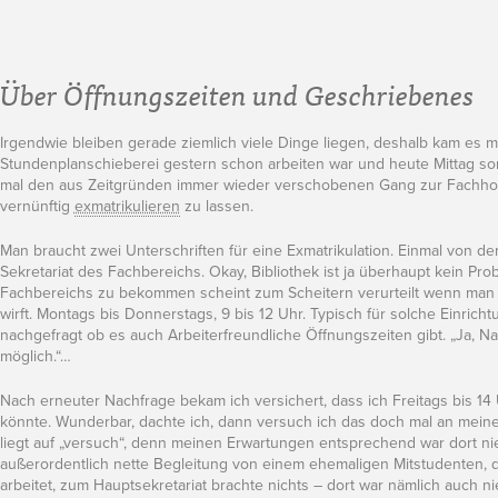
Über Öffnungszeiten und Geschriebenes
Irgendwie bleiben gerade ziemlich viele Dinge liegen, deshalb kam es m
Stundenplanschieberei gestern schon arbeiten war und heute Mittag somit 
mal den aus Zeitgründen immer wieder verschobenen Gang zur Fachho
vernünftig
exmatrikulieren
zu lassen.
Man braucht zwei Unterschriften für eine Exmatrikulation. Einmal von d
Sekretariat des Fachbereichs. Okay, Bibliothek ist ja überhaupt kein Pro
Fachbereichs zu bekommen scheint zum Scheitern verurteilt wenn man e
wirft. Montags bis Donnerstags, 9 bis 12 Uhr. Typisch für solche Einric
nachgefragt ob es auch Arbeiterfreundliche Öffnungszeiten gibt. „Ja, Na
möglich.“…
Nach erneuter Nachfrage bekam ich versichert, dass ich Freitags bis 1
könnte. Wunderbar, dachte ich, dann versuch ich das doch mal an mein
liegt auf „versuch“, denn meinen Erwartungen entsprechend war dort ni
außerordentlich nette Begleitung von einem ehemaligen Mitstudenten, de
arbeitet, zum Hauptsekretariat brachte nichts – dort war nämlich auch n