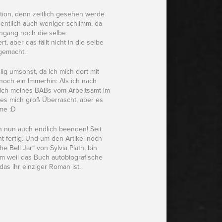
tion, denn zeitlich gesehen werde
igentlich auch weniger schlimm, da
engang noch die selbe
 aber das fällt nicht in die selbe
 gemacht.
g umsonst, da ich mich dort mit
noch ein Immerhin: Als ich nach
lich meines BABs vom Arbeitsamt im
 es mich groß Überrascht, aber es
mme :D
 nun auch endlich beenden! Seit
 fertig. Und um den Artikel noch
e Bell Jar“ von Sylvia Plath, bin
em weil das Buch autobiografische
das ihr einziger Roman ist.