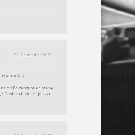
22. September 2013
studieren? :)
ten mit Powerstrips an meine
_> Deshalb hängt er jetzt an