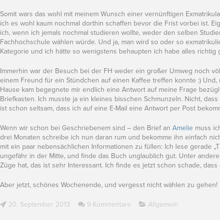
Somit wars das wohl mit meinem Wunsch einer vernünftigen Exmatrikula
ich es wohl kaum nochmal dorthin schaffen bevor die Frist vorbei ist. E
ich, wenn ich jemals nochmal studieren wollte, weder den selben Studi
Fachhochschule wählen würde. Und ja, man wird so oder so exmatrikuliert,
Kategorie und ich hätte so wenigstens behaupten ich habe alles richtig
Immerhin war der Besuch bei der FH weder ein großer Umweg noch völli
einem Freund für ein Stündchen auf einen Kaffee treffen konnte :) Und, 
Hause kam begegnete mir endlich eine Antwort auf meine Frage bezüg
Briefkasten. Ich musste ja ein kleines bisschen Schmunzeln. Nicht, dass
ist schon seltsam, dass ich auf eine E-Mail eine Antwort per Post beko
Wenn wir schon bei Geschriebenem sind – den Brief an
Amelie
muss ich
drei Monaten schreibe ich nun daran rum und bekomme ihn einfach nicht
mit ein paar nebensächlichen Informationen zu füllen: Ich lese gerade „Th
ungefähr in der Mitte, und finde das Buch unglaublich gut. Unter ander
Züge hat, das ist sehr Interessant. Ich finde es jetzt schon schade, dass 
Aber jetzt, schönes Wochenende, und vergesst nicht wählen zu gehen!
20. September 2013
9 Kommentare
Allgemein