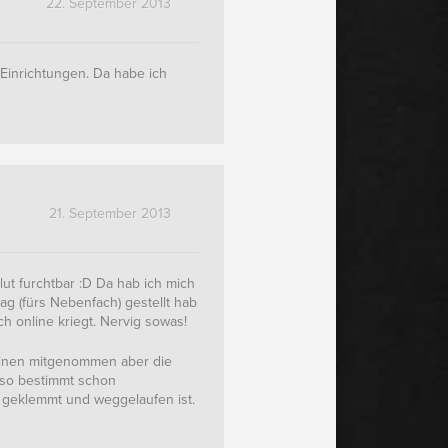
22. September 2013
Einrichtungen. Da habe ich
21. September 2013
ut furchtbar :D Da hab ich mich
g (fürs Nebenfach) gestellt hab
ch online kriegt. Nervig sowas!
 einen mitgenommen aber die
also bestimmt schon
 geklemmt und weggelaufen ist.