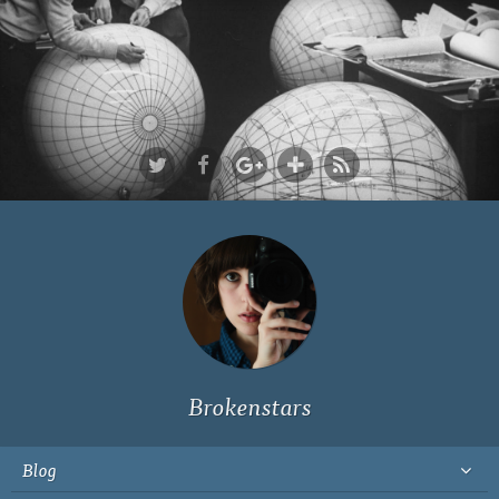
Ich bin Fyn,
23, und
wohne in
Köln
Brokenstars
Blog