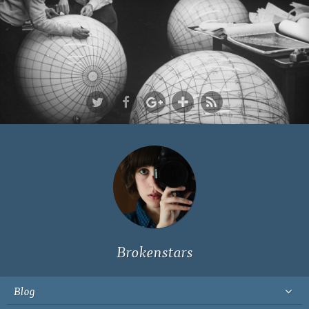
Ich bin Fyn,
23, und
wohne in
Köln
Brokenstars
Blog