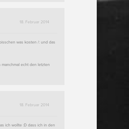
18. Februar 2014
r bisschen was kosten /: und das
en manchmal echt den letzten
18. Februar 2014
s ich wollte :D dass ich in den