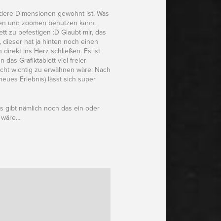
andere Dimensionen gewohnt ist. Was
ollen und zoomen benutzen kann.
ett zu befestigen :D Glaubt mir, das
, dieser hat ja hinten noch einen
direkt ins Herz schließen. Es ist
das Grafiktablett viel freier
recht wichtig zu erwähnen wäre: Nach
neues Erlebnis) lässt sich super
Es gibt nämlich noch das ein oder
g wäre…