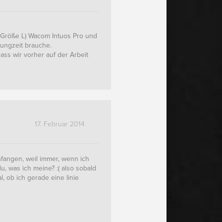
n Größe L) Wacom Intuos Pro und
ungzeit brauche.
dass wir vorher auf der Arbeit
17. Februar 2014
nfangen, weil immer, wenn ich
 du, was ich meine? :( also sobald
l, ob ich gerade eine linie