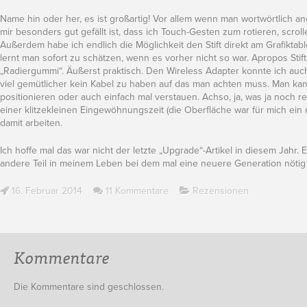
Name hin oder her, es ist großartig! Vor allem wenn man wortwörtlich 
mir besonders gut gefällt ist, dass ich Touch-Gesten zum rotieren, scr
Außerdem habe ich endlich die Möglichkeit den Stift direkt am Grafiktabl
lernt man sofort zu schätzen, wenn es vorher nicht so war. Apropos Stift
„Radiergummi“. Äußerst praktisch. Den Wireless Adapter konnte ich auch 
viel gemütlicher kein Kabel zu haben auf das man achten muss. Man kann 
positionieren oder auch einfach mal verstauen. Achso, ja, was ja noch 
einer klitzekleinen Eingewöhnungszeit (die Oberfläche war für mich ein 
damit arbeiten.
Ich hoffe mal das war nicht der letzte „Upgrade“-Artikel in diesem Jahr. 
andere Teil in meinem Leben bei dem mal eine neuere Generation nöti
16. Februar 2014
11 Kommentare
Rezensionen
Kommentare
Die Kommentare sind geschlossen.