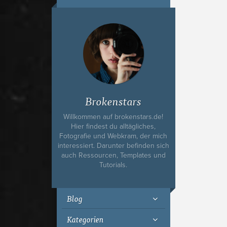
Ich bin Fyn,
23, und
wohne in
Köln
Brokenstars
Willkommen auf brokenstars.de!
Hier findest du alltägliches,
Fotografie und Webkram, der mich
interessiert. Darunter befinden sich
auch Ressourcen, Templates und
Tutorials.
Blog
Kategorien