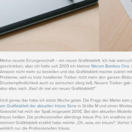
Meine neuste Errungenschaft – ein neues Grafiktablett. Ich hab wahrsc
geschrieben, aber ich hatte seit 2009 ein kleines
Wacom Bamboo One
.
Amazon nicht mehr zu bestellen und das Grafiktablett machte zuletzt m
Probleme, weil es trotz installierter Treiber nicht mehr den ganzen Bilds
Druckempfindlichkeit auch zu wünschen übrig ließ. Neuere Treiber gab 
also alles nach „Kauf dir mal ein neues Grafiktablett!“
Und genau das habe ich letzte Woche getan. Die Frage der Marke kam gar 
ein Grafiktablett der aktuellen Intuos Serie
in Größe M und einen Wirele
Gekostet hat mich der Spaß insgesamt 200€. Bei den aktuellen Modellen 
Intuos heißen. Die professionellen allerdings Intuos Pro. Ich erwähne es
meinem Grafiktablett erzählt habe meinte „Oh, wow, ein Intuos!“. Vorhe
wirklich nur die Professionellen Intuos.