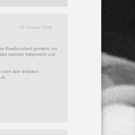
22. Februar 2014
nen Kreativcontest gemacht, wo
habe natürlich mitgemacht und
e mich aber trotzdem
.ch