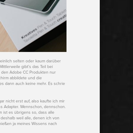
heinlich selten oder kaum darüber
 Mittlerweile gibt’s das Teil bei
it den Adobe CC Produkten nur
chirm abbildete und die
es dann auch keine mehr. Es schrie
nicht erst auf, also kaufte ich mir
ss Adapter. Wennschon, dennschon.
ist es übrigens so, dass alle
 deshalb weil alle, denen ich von
r hießen ja meines Wissens nach