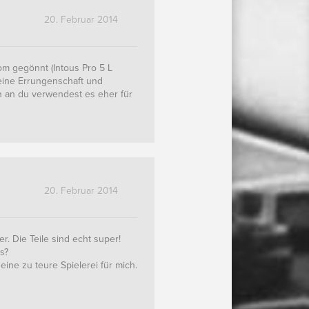
20. Februar 2014
om gegönnt (Intous Pro 5 L
deine Errungenschaft und
en an du verwendest es eher für
20. Februar 2014
r. Die Teile sind echt super!
s?
eine zu teure Spielerei für mich.