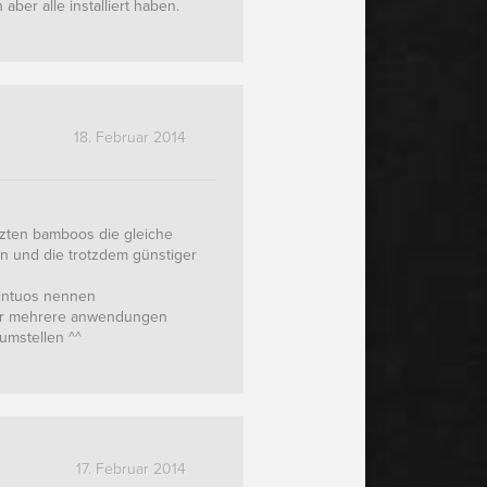
ber alle installiert haben.
18. Februar 2014
etzten bamboos die gleiche
n und die trotzdem günstiger
 intuos nennen
 für mehrere anwendungen
mstellen ^^
17. Februar 2014