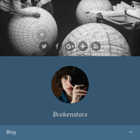
Ich bin Fyn,
23, und
wohne in
Köln
Brokenstars
Blog