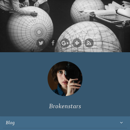
Ich bin Fyn,
23, und
wohne in
Köln
Brokenstars
Blog