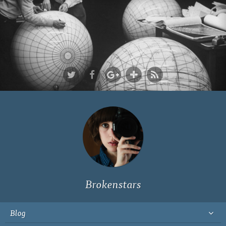
Ich bin Fyn,
23, und
wohne in
Köln
Brokenstars
Blog